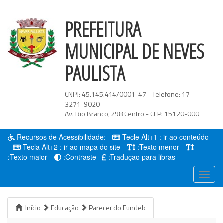
PREFEITURA
MUNICIPAL DE NEVES
PAULISTA
CNPJ:
45.145.414/0001-47
- Telefone:
17
3271-9020
Av. Rio Branco
,
298
Centro
- CEP:
15120-000
Recursos de Acessibilidade:
Tecle Alt+1 : ir ao conteúdo
Tecla Alt+2 : ir ao mapa do site
:Texto menor
:Texto maior
:Contraste
:Traduçao para libras
Menu
Início
Educação
Parecer do Fundeb