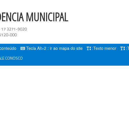
DENCIA MUNICIPAL
:
17 3271-9020
5120-000
o conteúdo
Tecla Alt+2 : ir ao mapa do site
:Texto menor
:
LE CONOSCO