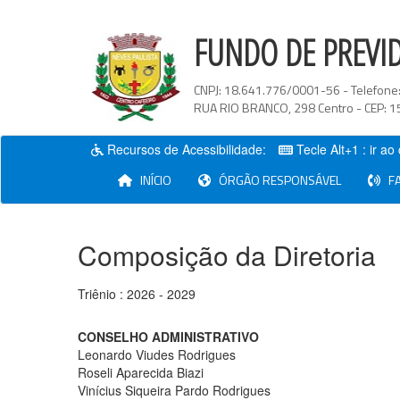
FUNDO DE PREVI
CNPJ:
18.641.776/0001-56
- Telefone
RUA RIO BRANCO
,
298
Centro
- CEP:
1
Recursos de Acessibilidade:
Tecle Alt+1 : ir a
(current)
INÍCIO
ÓRGÃO RESPONSÁVEL
FA
Composição da Diretoria
Triênio : 2026 - 2029
CONSELHO ADMINISTRATIVO
Leonardo Viudes Rodrigues
Roseli Aparecida Biazi
Vinícius Siqueira Pardo Rodrigues